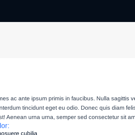
s ac ante ipsum primis in faucibus. Nulla sagittis ve
interdum tincidunt eget eu odio. Donec quis diam fe
st! Aenean urna urna, semper sed consectetur sit am
lor:
posuere cubilia