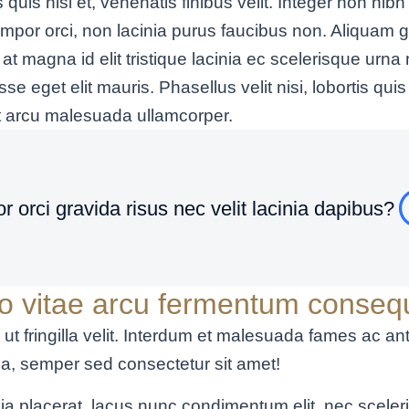
tis quis nisi et, venenatis finibus velit. Integer non n
empor orci, non lacinia purus faucibus non. Aliquam gr
at magna id elit tristique lacinia ec scelerisque urna n
get elit mauris. Phasellus velit nisi, lobortis quis n
et arcu malesuada ullamcorper.
r orci gravida risus nec velit lacinia dapibus?
sto vitae arcu fermentum conseq
, ut fringilla velit. Interdum et malesuada fames ac an
a, semper sed consectetur sit amet!
ia placerat, lacus nunc condimentum elit, nec sceleris