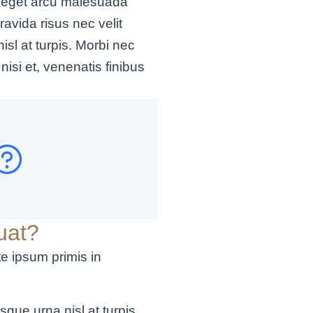
ibh eget arcu malesuada
avida risus nec velit
isl at turpis. Morbi nec
isi et, venenatis finibus
uat?
te ipsum primis in
que urna nisl at turpis.