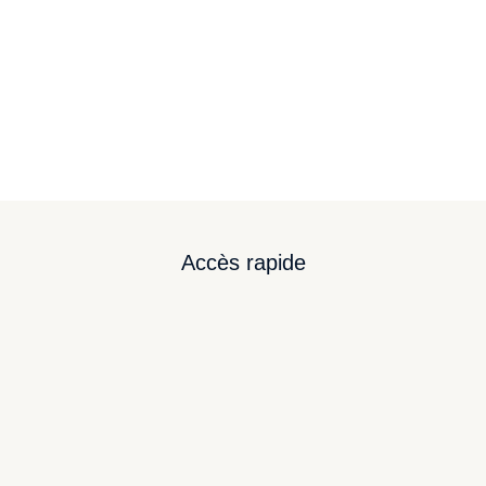
Ut egestas augue ac molestie pharetra. Sed porta
dui quis imperdiet lorem ipsum morbi egestas enim
ut nibh faucibu consectetur varius sem id felis
scelerisque vehicula Sed sed pharetra velit. Aliquam
gravida risus nec velit lacinia dapibus.
Accès rapide